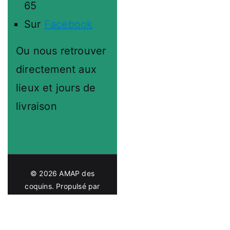
65
Sur
Facebook
Ou nous retrouver
directement aux
lieux et jours de
livraison
© 2026
AMAP des
coquins
. Propulsé par
Zakra
et
WordPress
.