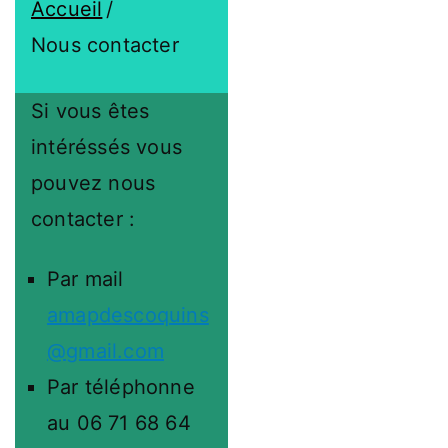
Accueil
Nous contacter
Si vous êtes
intéréssés vous
pouvez nous
contacter :
Par mail
amapdescoquins
@gmail.com
Par téléphonne
au 06 71 68 64