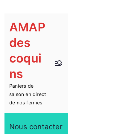
Aller
AMAP
au
des
contenu
coqui
ns
Paniers de
saison en direct
de nos fermes
Nous contacter