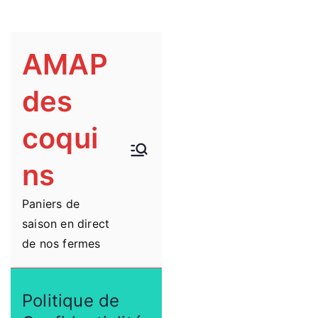
Aller
AMAP
au
des
contenu
coqui
ns
Paniers de
saison en direct
de nos fermes
Politique de