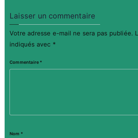
Laisser un commentaire
Votre adresse e-mail ne sera pas publiée.
indiqués avec
*
Commentaire
*
Nom
*