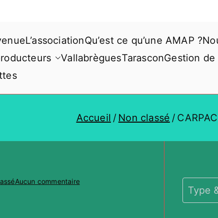
venue
L’association
Qu’est ce qu’une AMAP ?
Nou
producteurs
Vallabrègues
Tarascon
Gestion de
ttes
Accueil
Non classé
CARPAC
sur
lassé
Aucun commentaire
CARPACCIO
DE
COURGETTES