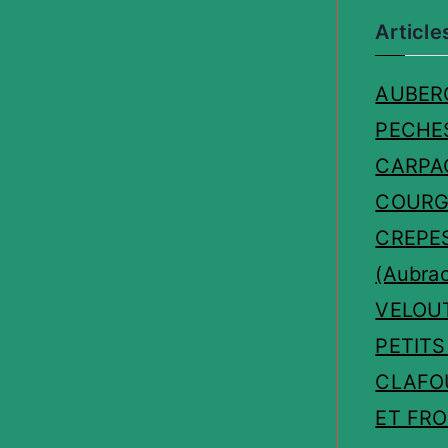
Article
AUBER
PECHE
CARPA
COURG
CREPE
(Aubrac
VELOU
PETITS
CLAFO
ET FR