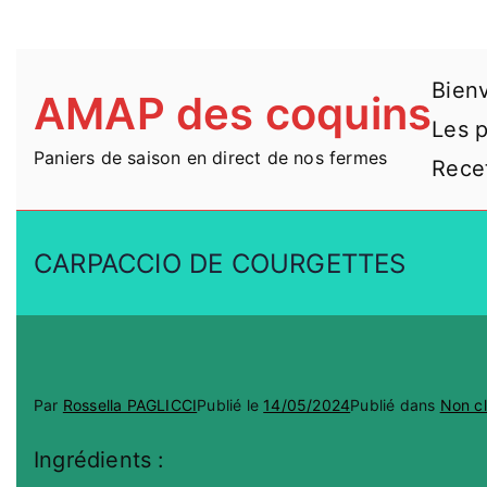
Aller
Bien
AMAP des coquins
au
Les 
contenu
Paniers de saison en direct de nos fermes
Rece
CARPACCIO DE COURGETTES
Par
Rossella PAGLICCI
Publié le
14/05/2024
Publié dans
Non c
Ingrédients :