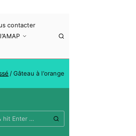
s contacter
 l’AMAP
ssé
Gâteau à l’orange
S
e