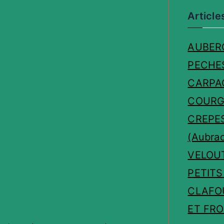
Article
AUBER
PECHE
CARPA
COURG
CREPE
(Aubrac
VELOU
PETITS
CLAFO
ET FR