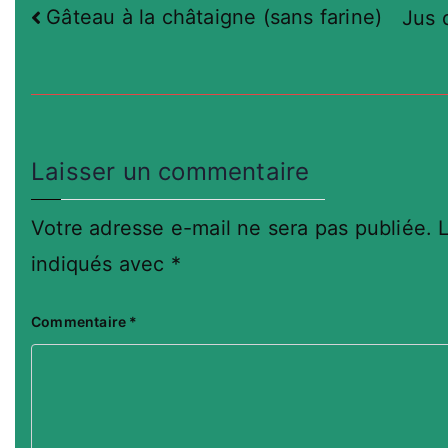
Navigation
Gâteau à la châtaigne (sans farine)
Jus 
de
l’article
Laisser un commentaire
Votre adresse e-mail ne sera pas publiée.
indiqués avec
*
Commentaire
*