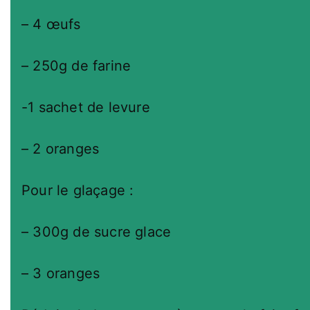
– 4 œufs
– 250g de farine
-1 sachet de levure
– 2 oranges
Pour le glaçage :
– 300g de sucre glace
– 3 oranges