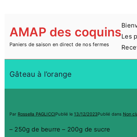
Aller
Bien
AMAP des coquins
au
Les 
contenu
Paniers de saison en direct de nos fermes
Rece
Gâteau à l’orange
Par
Rossella PAGLICCI
Publié le
13/12/2023
Publié dans
Non cl
– 250g de beurre – 200g de sucre