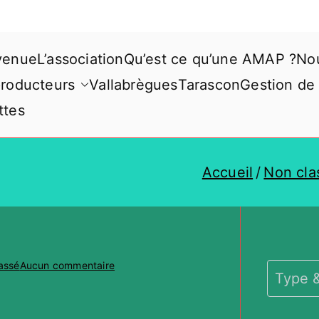
venue
L’association
Qu’est ce qu’une AMAP ?
Nou
producteurs
Vallabrègues
Tarascon
Gestion de
ttes
Accueil
Non cla
sur
assé
Aucun commentaire
Gâteau
à
l’orange