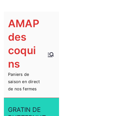
Aller
AMAP
au
des
contenu
coqui
ns
Paniers de
saison en direct
de nos fermes
GRATIN DE